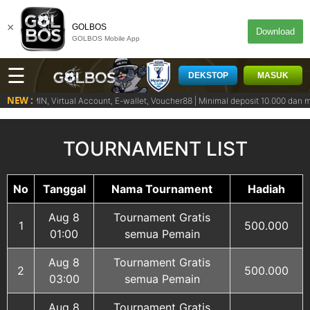
×
GOLBOS
Download
GOLBOS Mobile App
☰
DEKSTOP
MASUK
NEW :
 BIAYA ADMIN, Virtual Account, E-wallet, Voucher88 | Minimal deposit 10.0
TOURNAMENT LIST
No
Tanggal
Nama Tournament
Hadiah
Aug 8
Tournament Gratis
1
500.000
01:00
semua Pemain
Aug 8
Tournament Gratis
2
500.000
03:00
semua Pemain
Aug 8
Tournament Gratis