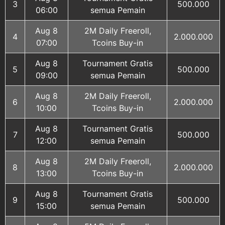
3
500.000
06:00
semua Pemain
Aug 8
2M Daily Freeroll,
4
2.000.000
07:00
Tcoins Buy-in
Aug 8
Tournament Gratis
5
500.000
09:00
semua Pemain
Aug 8
2M Daily Freeroll,
6
2.000.000
10:00
Tcoins Buy-in
Aug 8
Tournament Gratis
7
500.000
12:00
semua Pemain
Aug 8
2M Daily Freeroll,
8
2.000.000
13:00
Tcoins Buy-in
Aug 8
Tournament Gratis
9
500.000
15:00
semua Pemain