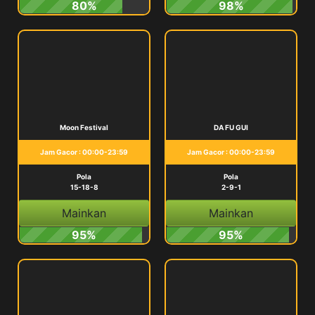
80%
98%
Moon Festival
DA FU GUI
Jam Gacor : 00:00-23:59
Jam Gacor : 00:00-23:59
Pola
Pola
15-18-8
2-9-1
Mainkan
Mainkan
95%
95%