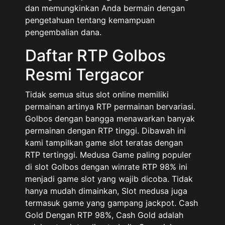
dan memungkinkan Anda bermain dengan
pengetahuan tentang kemampuan
pengembalian dana.
Daftar RTP Golbos
Resmi Tergacor
Tidak semua situs slot online memiliki
permainan artinya RTP permainan bervariasi.
Golbos dengan bangga menawarkan banyak
permainan dengan RTP tinggi. Dibawah ini
kami tampilkan game slot teratas dengan
RTP tertinggi. Medusa Game paling populer
di slot Golbos dengan winrate RTP 98% ini
menjadi game slot yang wajib dicoba. Tidak
hanya mudah dimainkan, Slot medusa juga
termasuk game yang gampang jackpot. Cash
Gold Dengan RTP 98%, Cash Gold adalah