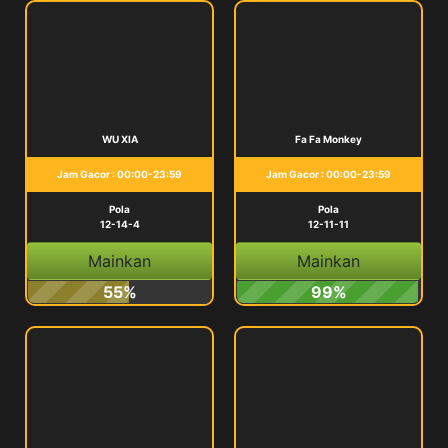
WU XIA
Fa Fa Monkey
Jam Gacor : 00:00-23:59
Jam Gacor : 00:00-23:59
Pola
Pola
12-14-4
12-11-11
Mainkan
Mainkan
55%
99%