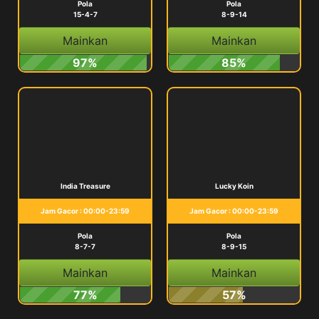
Pola
Pola
15-4-7
8-9-14
Mainkan
Mainkan
97%
85%
India Treasure
Lucky Koin
Jam Gacor : 00:00-23:59
Jam Gacor : 00:00-23:59
Pola
Pola
8-7-7
8-9-15
Mainkan
Mainkan
77%
57%