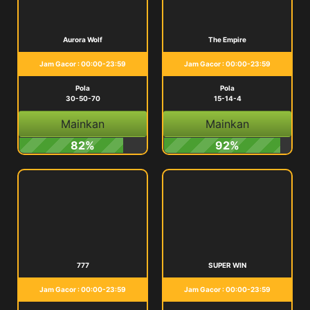
Aurora Wolf
The Empire
Jam Gacor : 00:00-23:59
Jam Gacor : 00:00-23:59
Pola
Pola
30-50-70
15-14-4
Mainkan
Mainkan
82%
92%
777
SUPER WIN
Jam Gacor : 00:00-23:59
Jam Gacor : 00:00-23:59